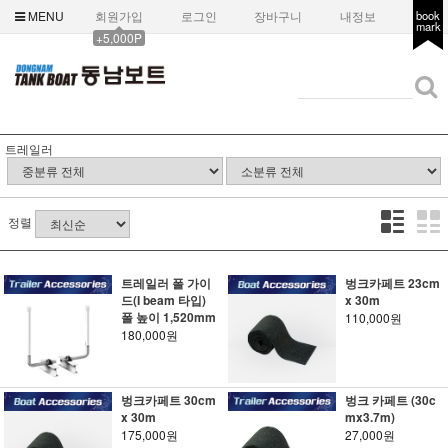
MENU
회원가입
로그인
장바구니
내정보
book
mark
+5,000P
트레일러
정렬
트레일러 폴 가이
벙크카페트 23cm
드(I beam 타입)
x 30m
폴 높이 1,520mm
110,000원
180,000원
벙크카페트 30cm
벙크 카페트 (30c
x 30m
mx3.7m)
175,000원
27,000원