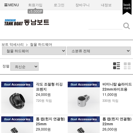
MENU
회원가입
로그인
장바구니
내정보
book
mark
+5,000P
보트 악세사리
철물 하드웨어
정렬
각도 조절형 리깅
비미니탑 슬라이드
프렌지
22mm파이프용
24,000원
11,000원
720원 적립
330원 적립
톱 캡(힌지 연결형)
톱 캡(힌지 연결형)
25mm
22mm
29,000원
26,000원