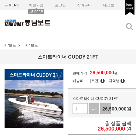
MENU
회원가입
로그인
장바구니
내정보
book
mark
+5,000P
FRP보트
FRP 보트
스마트라이너 CUDDY 21FT
26,500,000
판매가격
원
배송비
(조건)
지역별
스마트라이너 CUDDY 21FT
26,500,000
원
+1
-1
총 상품 금액
26,500,000
원