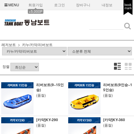
MENU
회원가입
로그인
장바구니
내정보
book
mark
+5,000P
레저보트
카누/카약/리버보트
정렬
리버보트(9~15인
리버보트(9인승~1
승)
5인승)
(품절)
(품절)
[카약]KY-290
[카약]KY-360
(품절)
(품절)