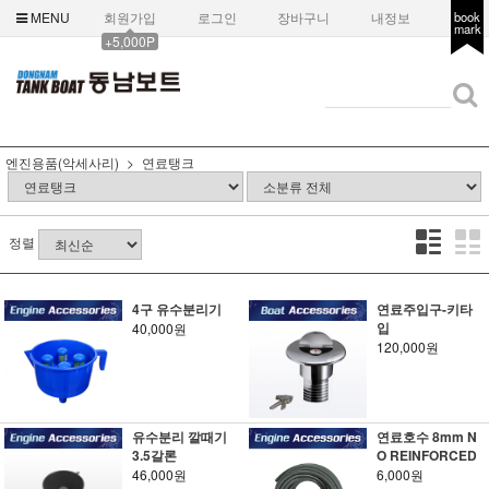
MENU
회원가입
로그인
장바구니
내정보
book
mark
+5,000P
엔진용품(악세사리)
연료탱크
정렬
4구 유수분리기
연료주입구-키타
입
40,000원
120,000원
유수분리 깔때기
연료호수 8mm N
3.5갈론
O REINFORCED
46,000원
6,000원