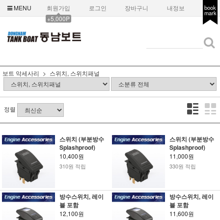
MENU
회원가입
로그인
장바구니
내정보
book
mark
+5,000P
보트 악세사리
스위치, 스위치패널
정렬
스위치 (부분방수
스위치 (부분방수
Splashproof)
Splashproof)
10,400원
11,000원
310원 적립
330원 적립
방수스위치, 레이
방수스위치, 레이
블 포함
블 포함
12,100원
11,600원