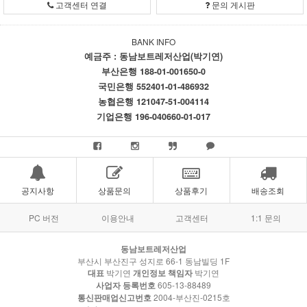
고객센터 연결
문의 게시판
BANK INFO
예금주 : 동남보트레저산업(박기연)
부산은행 188-01-001650-0
국민은행 552401-01-486932
농협은행 121047-51-004114
기업은행 196-040660-01-017
공지사항
상품문의
상품후기
배송조회
PC 버전
이용안내
고객센터
1:1 문의
동남보트레저산업
부산시 부산진구 성지로 66-1 동남빌딩 1F
대표
박기연
개인정보 책임자
박기연
사업자 등록번호
605-13-88489
통신판매업신고번호
2004-부산진-0215호