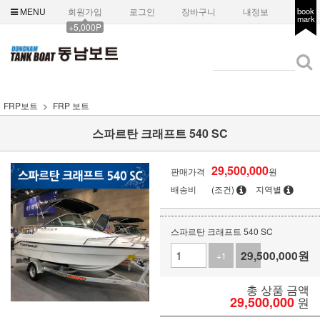
MENU
회원가입
로그인
장바구니
내정보
book
mark
+5,000P
FRP보트
FRP 보트
스파르탄 크래프트 540 SC
29,500,000
판매가격
원
배송비
(조건)
지역별
스파르탄 크래프트 540 SC
29,500,000
원
+1
-1
총 상품 금액
29,500,000
원