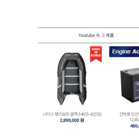
Youtube 속 그 제품
나이스 탱크보트 블랙 340 (5~6인승)
선박용 인산철
12.8
2,890,000 원
480