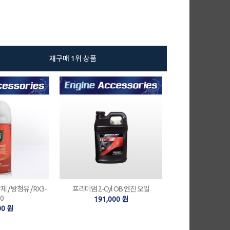
재구매 1위 상품
/ 방청유 / RX3-
프리미엄 2-Cyl OB 엔진 오일
0
191,000 원
00 원