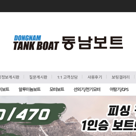
ㅣ
ㅣ
ㅣ
ㅣ
팅정보게시판
질문게시판
1:1 고객상담
사용후기
보팅갤러리
비보트
알루미늄보트
모터보트
선외기/전기모터
어탐기/GPS