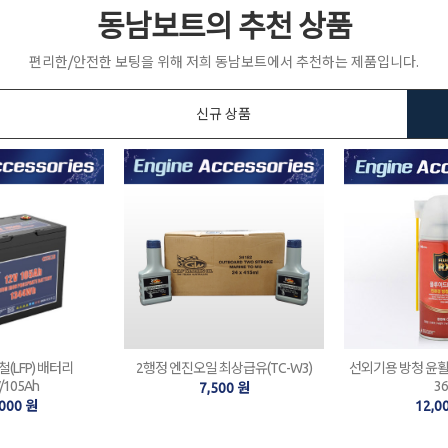
동남보트의 추천 상품
편리한/안전한 보팅을 위해 저희 동남보트에서 추천하는 제품입니다.
신규 상품
(LFP) 배터리
2행정 엔진오일 최상급유(TC-W3)
선외기용 방청 윤활제 
V/105Ah
36
7,500 원
,000 원
12,0