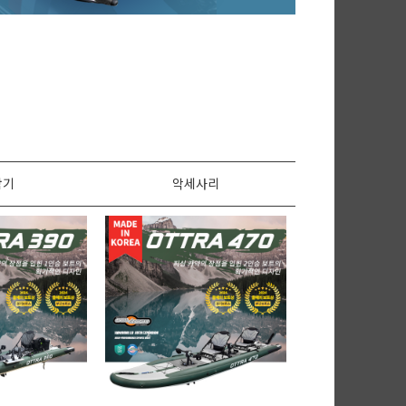
탐기
악세사리