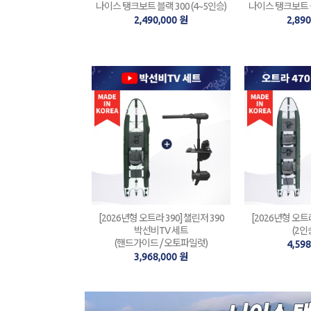
나이스 탱크보트 블랙 300 (4~5인승)
나이스 탱크보트 블랙
2,490,000 원
2,89
[2026년형 오트라 390] 챌린저 390
[2026년형 오트라
박선비TV 세트
(2인
(핸드가이드 / 오토파일럿)
4,59
3,968,000 원