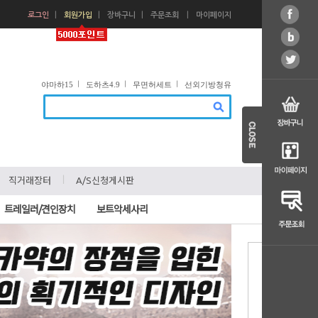
ㅣ
ㅣ
ㅣ
ㅣ
로그인
회원가입
장바구니
주문조회
마이페이지
ㅣ
ㅣ
ㅣ
야마하15
도하츠4.9
무면허세트
선외기방청유
ㅣ
ㅣ
직거래장터
A/S신청게시판
트레일러/견인장치
보트악세사리