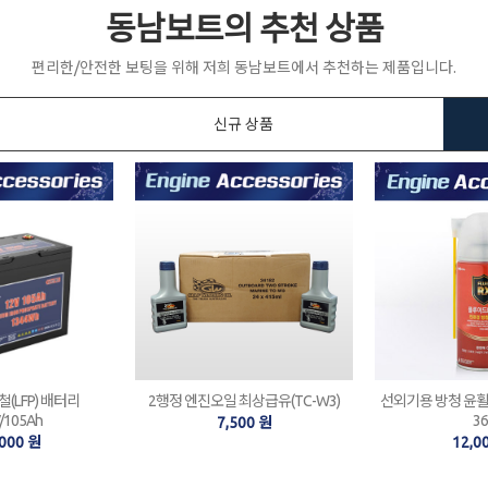
동남보트의 추천 상품
편리한/안전한 보팅을 위해 저희 동남보트에서 추천하는 제품입니다.
신규 상품
(LFP) 배터리
2행정 엔진오일 최상급유(TC-W3)
선외기용 방청 윤활제 
V/105Ah
36
7,500 원
,000 원
12,0