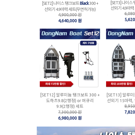
[SET3] 나이스 
[SET2] 나이스 탱크보트
Black
300 +
선외기 4.9마력
선외기 4.9마력 세트(무면허가능)
6,08
4,900,000 원
5,62
4,640,000 원
[SET12] 알루미늄 탱크보트 300 +
[SET13] 알루미
도하츠9.8(2행정) or 머큐리
선외기 15마력, 
8,95
9.9(2행정) 세트
7,300,000 원
7,82
6,980,000 원