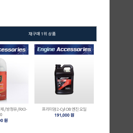
재구매 1위 상품
/ 방청유 / RX3-
프리미엄 2-Cyl OB 엔진 오일
0
191,000 원
00 원