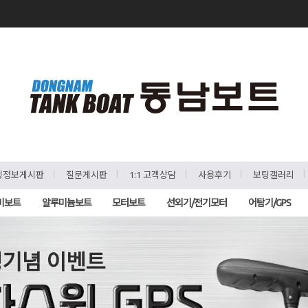
ㅣ
ㅣ
ㅣ
ㅣ
팅정보게시판
질문게시판
1:1 고객상담
사용후기
보팅갤러리
비보트
알루미늄보트
모터보트
선외기/전기모터
어탐기/GPS