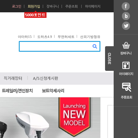
ㅣ
ㅣ
ㅣ
ㅣ
로그인
회원가입
장바구니
주문조회
마이페이지
ㅣ
ㅣ
ㅣ
야마하15
도하츠4.9
무면허세트
선외기방청유
ㅣ
ㅣ
직거래장터
A/S신청게시판
트레일러/견인장치
보트악세사리