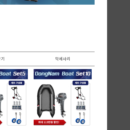
탐기
악세사리