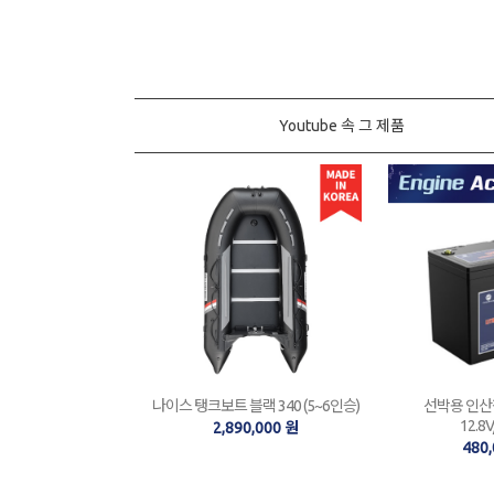
Youtube 속 그 제품
나이스 탱크보트 블랙 340 (5~6인승)
선박용 인산철
12.8
2,890,000 원
480