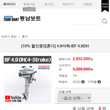
MENU
회원가입
로그인
장바구니
내정보
book
mark
+5,000P
선외기·엔진
혼다
[10% 할인중!][혼다] 4.9마력-BF 4.9DH
2,952,000
판매가격
원
소비자가
3,280,000
격
원
적립금
1%
배송비
(조건)
지역별
모델 선택
0
원
총 상품 금액