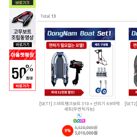
Total
13
[SET1] 스마트탱크보트 310 + 선외기 4.9마력
[SET
세트(무면허가능)
5,520,000원
9%
5,010,000원