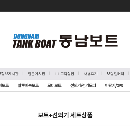
ㅣ
ㅣ
ㅣ
ㅣ
팅정보게시판
질문게시판
1:1 고객상담
사용후기
보팅갤러리
비보트
알루미늄보트
모터보트
선외기/전기모터
어탐기/GPS
보트+선외기 세트상품