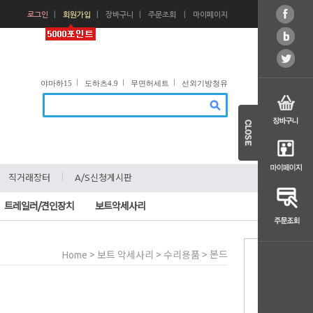
ㅣ
ㅣ
ㅣ
ㅣ
로그인
회원가입
장바구니
주문조회
마이페이지
ㅣ
ㅣ
ㅣ
야마하15
도하츠4.9
무면허세트
선외기방청유
ㅣ
ㅣ
직거래장터
A/S신청게시판
트레일러/견인장치
보트악세사리
>
>
> 본드
Home
보트 악세사리
수리용품