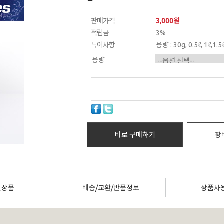
판매가격
3,000
원
적립금
3%
특이사항
용량 : 30g, 0.5ℓ, 1ℓ,1.5
용량
바로 구매하기
장
련상품
배송/교환/반품정보
상품사