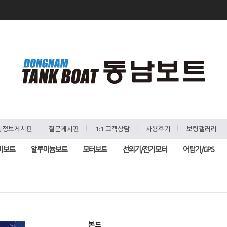
ㅣ
ㅣ
ㅣ
ㅣ
팅정보게시판
질문게시판
1:1 고객상담
사용후기
보팅갤러리
비보트
알루미늄보트
모터보트
선외기/전기모터
어탐기/GPS
본드