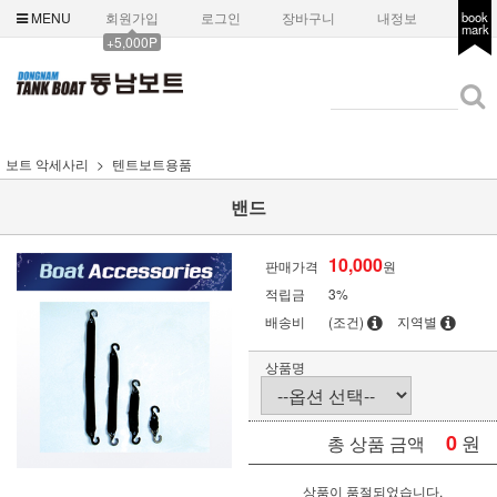
MENU
회원가입
로그인
장바구니
내정보
book
mark
+5,000P
보트 악세사리
텐트보트용품
밴드
10,000
판매가격
원
적립금
3%
배송비
(조건)
지역별
상품명
0
원
총 상품 금액
상품이 품절되었습니다.