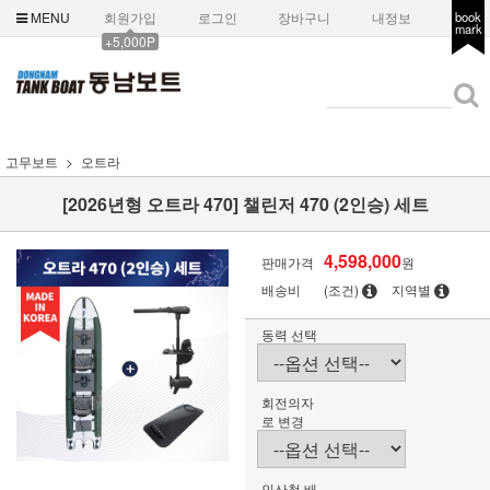
MENU
회원가입
로그인
장바구니
내정보
book
mark
+5,000P
고무보트
오트라
[2026년형 오트라 470] 챌린저 470 (2인승) 세트
4,598,000
판매가격
원
배송비
(조건)
지역별
동력 선택
회전의자
로 변경
인산철 배