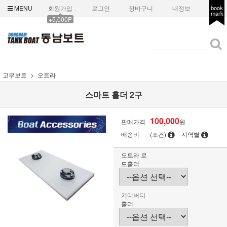
MENU
회원가입
로그인
장바구니
내정보
book
mark
+5,000P
고무보트
오트라
스마트 홀더 2구
100,000
판매가격
원
배송비
(조건)
지역별
오트라 로
드홀더
기디버디
홀더