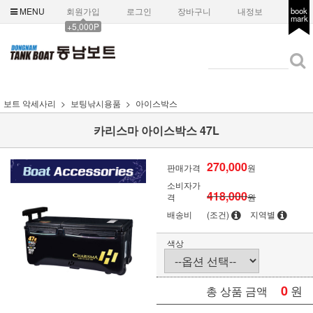
MENU
회원가입
로그인
장바구니
내정보
book
mark
+5,000P
보트 악세사리
보팅낚시용품
아이스박스
카리스마 아이스박스 47L
270,000
판매가격
원
소비자가
418,000
격
원
배송비
(조건)
지역별
색상
0
원
총 상품 금액