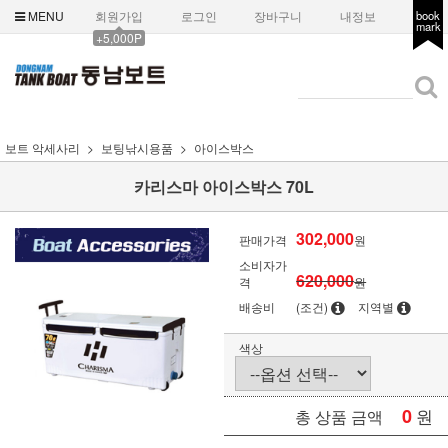
MENU
회원가입
로그인
장바구니
내정보
book
mark
+5,000P
보트 악세사리
보팅낚시용품
아이스박스
카리스마 아이스박스 70L
302,000
판매가격
원
소비자가
620,000
격
원
배송비
(조건)
지역별
색상
0
원
총 상품 금액