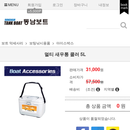
MENU
회원가입
로그인
장바구니
내정보
book
mark
+5,000P
보트 악세사리
보팅낚시용품
아이스박스
멀티 새우통 쿨러 5L
31,000
판매가격
원
소비자가
57,500
격
원
배송비
(조건)
지역별
0
원
총 상품 금액
상품이 품절되었습니다.