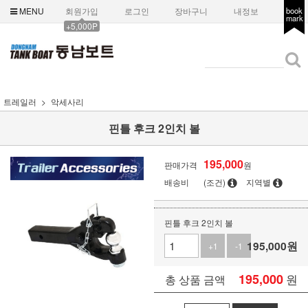
MENU
회원가입
로그인
장바구니
내정보
book
mark
+5,000P
트레일러
악세사리
핀틀 후크 2인치 볼
195,000
판매가격
원
배송비
(조건)
지역별
핀틀 후크 2인치 볼
195,000
원
+1
-1
195,000
원
총 상품 금액