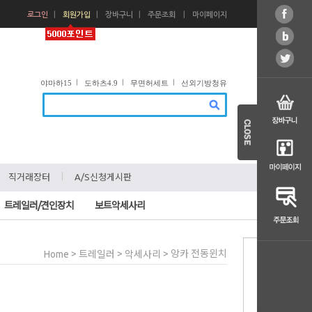
ㅣ
ㅣ
ㅣ
ㅣ
로그인
회원가입
장바구니
주문조회
마이페이지
ㅣ
ㅣ
ㅣ
야마하15
도하츠4.9
무면허세트
선외기방청유
ㅣ
ㅣ
직거래장터
A/S신청게시판
트레일러/견인장치
보트악세사리
>
>
> 앙카 전동윈치
Home
트레일러
악세사리