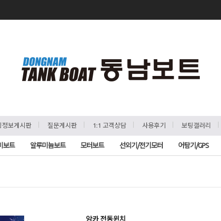
ㅣ
ㅣ
ㅣ
ㅣ
팅정보게시판
질문게시판
1:1 고객상담
사용후기
보팅갤러리
비보트
알루미늄보트
모터보트
선외기/전기모터
어탐기/GPS
앙카 전동윈치