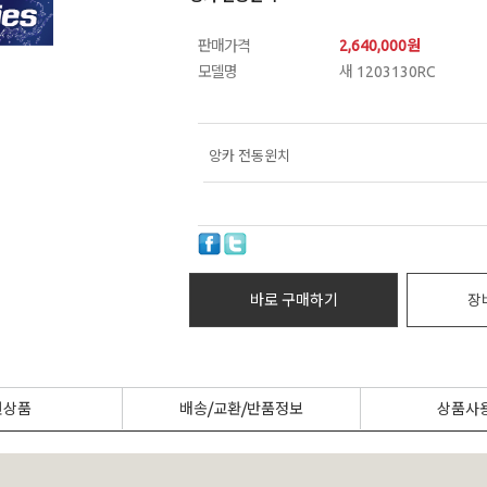
판매가격
2,640,000
원
모델명
새 1203130RC
앙카 전동윈치
바로 구매하기
장
련상품
배송/교환/반품정보
상품사