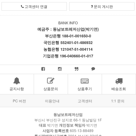
고객센터 연결
문의 게시판
BANK INFO
예금주 : 동남보트레저산업(박기연)
부산은행 188-01-001650-0
국민은행 552401-01-486932
농협은행 121047-51-004114
기업은행 196-040660-01-017
공지사항
상품문의
상품후기
배송조회
PC 버전
이용안내
고객센터
1:1 문의
동남보트레저산업
부산시 부산진구 성지로 66-1 동남빌딩 1F
대표
박기연
개인정보 책임자
박기연
사업자 등록번호
605-13-88489
통신판매업신고번호
2004-부산진-0215호