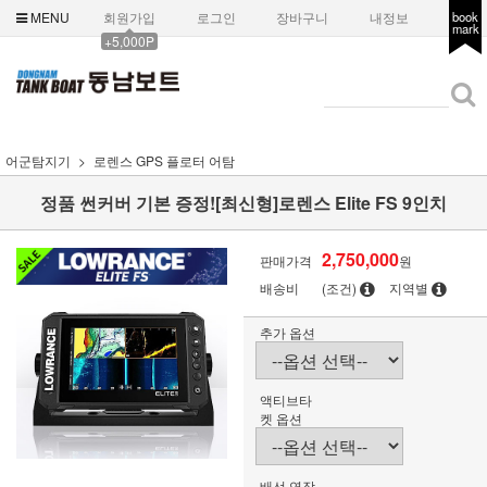
MENU
회원가입
로그인
장바구니
내정보
book
mark
+5,000P
어군탐지기
로렌스 GPS 플로터 어탐
정품 썬커버 기본 증정![최신형]로렌스 Elite FS 9인치
2,750,000
판매가격
원
배송비
(조건)
지역별
추가 옵션
액티브타
켓 옵션
배선 연장