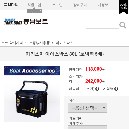
MENU
회원가입
로그인
장바구니
내정보
book
mark
+5,000P
보트 악세사리
보팅낚시용품
아이스박스
카리스마 아이스박스 30L (보냉력 5배)
118,000
판매가격
원
소비자가
242,000
격
원
배송비
(조건)
지역별
색상
기포기&
마개추가