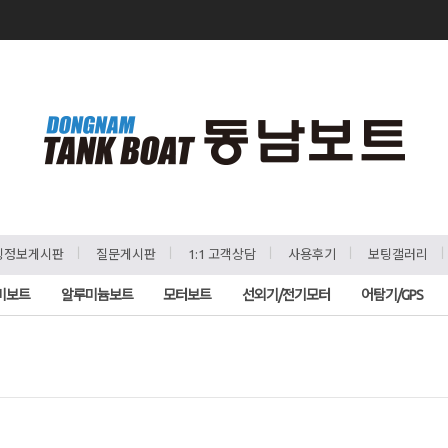
ㅣ
ㅣ
ㅣ
ㅣ
팅정보게시판
질문게시판
1:1 고객상담
사용후기
보팅갤러리
비보트
알루미늄보트
모터보트
선외기/전기모터
어탐기/GPS