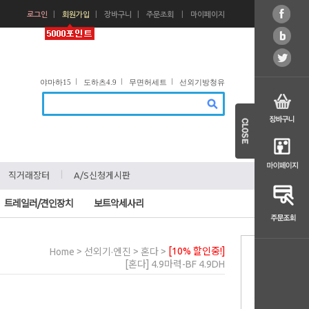
ㅣ
ㅣ
ㅣ
ㅣ
로그인
회원가입
장바구니
주문조회
마이페이지
ㅣ
ㅣ
ㅣ
야마하15
도하츠4.9
무면허세트
선외기방청유
ㅣ
ㅣ
직거래장터
A/S신청게시판
트레일러/견인장치
보트악세사리
>
>
>
[10% 할인중!]
Home
선외기·엔진
혼다
[혼다] 4.9마력-BF 4.9DH