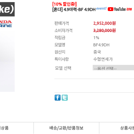
[10% 할인중!]
[혼다] 4.9마력-BF 4.9DH
판매가격
2,952,000원
소비자가격
3,280,000원
적립금
1%
모델명
BF4.9DH
원산지
중국
특이사항
수협면세가
모델 선택
련상품
배송/교환/반품정보
상품사