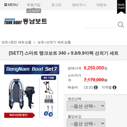
MENU
회원가입
로그인
장바구니
내정보
book
mark
+5,000P
보트+엔진 세트상품
보트+선외기 세트상품
[SET7] 스마트 탱크보트 340 + 9.8/9.9마력 선외기 세트
6,250,000
판매가격
원
소비자가
7,170,000
격
원
배송비
(조건)
지역별
엔진선택
몰딩보강