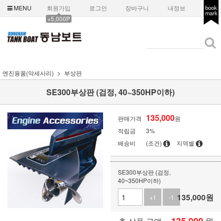
MENU
회원가입
로그인
장바구니
내정보
book
mark
+5,000P
엔진용품(악세사리)
부상판
SE300부상판 (검정, 40~350HP이하)
135,000
판매가격
원
적립금
3%
배송비
(조건)
지역별
SE300부상판 (검정,
40~350HP이하)
135,000
원
+1
-1
원