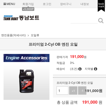
MENU
회원가입
로그인
장바구니
내정보
book
mark
+5,000P
엔진용품(악세사리)
오일류
프리미엄 2-Cyl OB 엔진 오일
191,000
판매가격
원
적립금
3%
배송비
(조건)
지역별
프리미엄 2-Cyl OB 엔진 오일
191,000
원
+1
-1
191,000
원
총 상품 금액