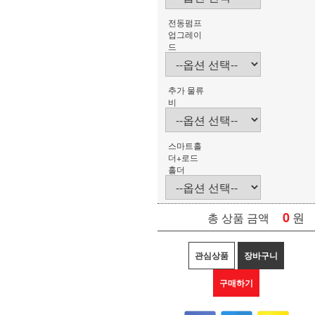
전동펌프
업그레이
드
추가 물류
비
스마트홀
더+로드
홀더
0
원
총 상품 금액
관심상품
장바구니
구매하기