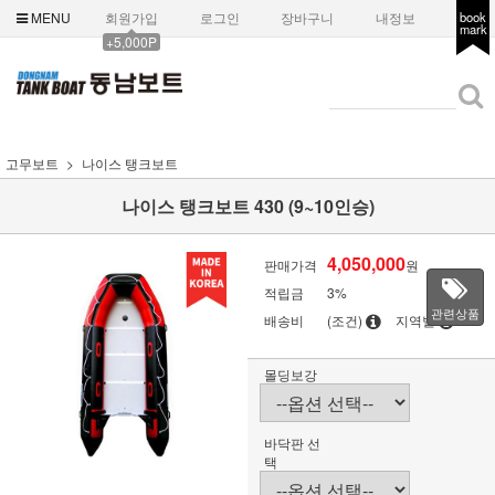
MENU
회원가입
로그인
장바구니
내정보
book
mark
+5,000P
고무보트
나이스 탱크보트
나이스 탱크보트 430 (9~10인승)
4,050,000
판매가격
원
적립금
3%
관련상품
배송비
(조건)
지역별
몰딩보강
바닥판 선
택