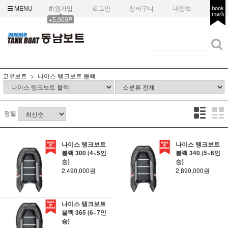
MENU
회원가입
로그인
장바구니
내정보
book
mark
+5,000P
고무보트
나이스 탱크보트 블랙
정렬
나이스 탱크보트
나이스 탱크보트
블랙 300 (4~5인
블랙 340 (5~6인
승)
승)
2,490,000원
2,890,000원
나이스 탱크보트
블랙 365 (6~7인
승)